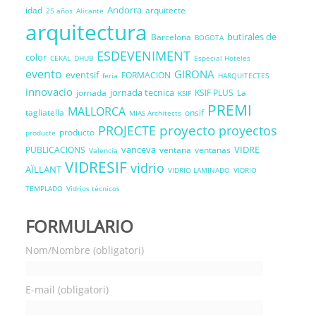
Andorra
idad
arquitecte
25 años
Alicante
arquitectura
butirales de
Barcelona
BOGOTA
ESDEVENIMENT
color
CEKAL
DHUB
Especial Hoteles
evento
GIRONA
eventsif
FORMACION
feria
HARQUITECTES
innovacio
jornada tecnica
jornada
KSIF PLUS
La
KSIF
PREMI
MALLORCA
tagliatella
onsif
MIAS Architects
proyecto
PROJECTE
proyectos
producto
producte
vanceva
VIDRE
PUBLICACIONS
ventana
ventanas
Valencia
VIDRESIF
vidrio
AÏLLANT
VIDRIO LAMINADO
VIDRIO
TEMPLADO
Vidrios técnicos
FORMULARIO
Nom/Nombre (obligatori)
E-mail (obligatori)