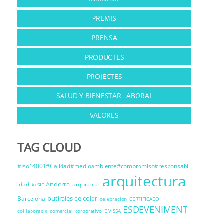
PREMIS
PRENSA
PRODUCTES
PROJECTES
SALUD Y BIENESTAR LABORAL
VALORES
TAG CLOUD
#Iso14001#Calidad#medioambiente#compromiso#responsabil
arquitectura
Andorra
idad
arquitecte
A+SIF
butirales de color
Barcelona
celebracion
CERTIFICADO
ESDEVENIMENT
col·laboració
comercial
corporativo
EIVISSA