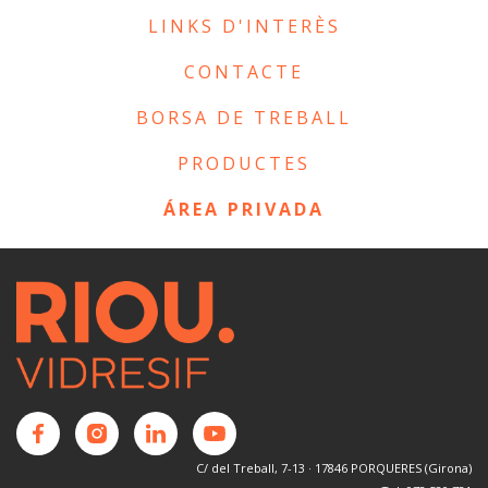
LINKS D'INTERÈS
CONTACTE
BORSA DE TREBALL
PRODUCTES
ÁREA PRIVADA
C/ del Treball, 7-13 · 17846 PORQUERES (Girona)