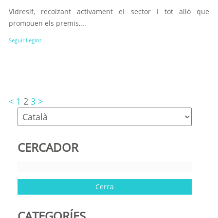
Vidresif, recolzant activament el sector i tot allò que
promouen els premis,...
Seguir llegint
<
1
2
3
>
CERCADOR
CATEGORÍES