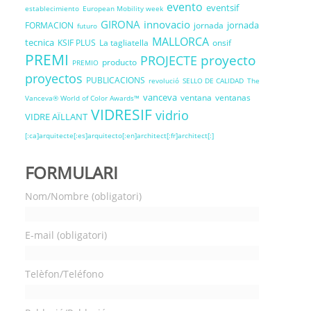
evento
eventsif
establecimiento
European Mobility week
GIRONA
innovacio
jornada
FORMACION
jornada
futuro
MALLORCA
tecnica
KSIF PLUS
La tagliatella
onsif
PREMI
proyecto
PROJECTE
producto
PREMIO
proyectos
PUBLICACIONS
revolució
SELLO DE CALIDAD
The
vanceva
ventana
ventanas
Vanceva® World of Color Awards™
VIDRESIF
vidrio
VIDRE AÏLLANT
[:ca]arquitecte[:es]arquitecto[:en]architect[:fr]architect[:]
FORMULARI
Nom/Nombre (obligatori)
E-mail (obligatori)
Telèfon/Teléfono