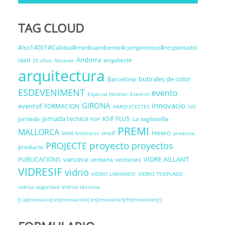
TAG CLOUD
#Iso14001#Calidad#medioambiente#compromiso#responsabil
Andorra
idad
arquitecte
25 años
Alicante
arquitectura
butirales de color
Barcelona
ESDEVENIMENT
evento
Especial Hoteles
Eventisf
GIRONA
innovacio
eventsif
FORMACION
HARQUITECTES
ISO
jornada tecnica
jornada
KSIF PLUS
La tagliatella
KSIF
PREMI
MALLORCA
onsif
MIAS Architects
PREMIO
producte
proyecto
PROJECTE
proyectos
producto
vanceva
VIDRE AÏLLANT
PUBLICACIONS
ventana
ventanas
VIDRESIF
vidrio
VIDRIO LAMINADO
VIDRIO TEMPLADO
vidrios seguridad
Vidrios técnicos
[:ca]innovacio[:es]innovacion[:en]innovation[:fr]innovation[:]