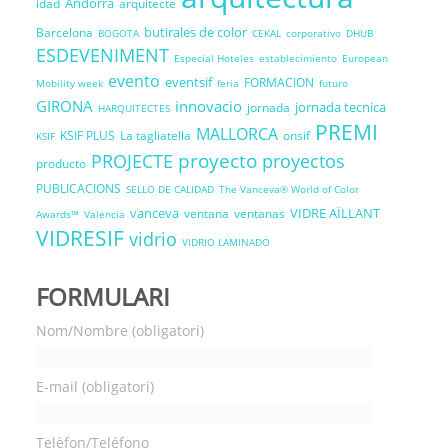
Andorra
idad
arquitecte
butirales de color
Barcelona
BOGOTA
CEKAL
corporativo
DHUB
ESDEVENIMENT
Especial Hoteles
establecimiento
European
evento
eventsif
FORMACION
Mobility week
feria
futuro
GIRONA
innovacio
jornada tecnica
jornada
HARQUITECTES
PREMI
MALLORCA
KSIF PLUS
La tagliatella
onsif
KSIF
proyecto
PROJECTE
proyectos
producto
PUBLICACIONS
SELLO DE CALIDAD
The Vanceva® World of Color
vanceva
VIDRE AÏLLANT
ventana
ventanas
Awards™
Valencia
VIDRESIF
vidrio
VIDRIO LAMINADO
FORMULARI
Nom/Nombre (obligatori)
E-mail (obligatori)
Telèfon/Teléfono