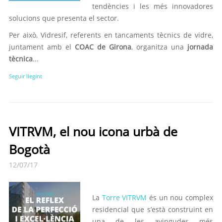
tendències i les més innovadores
solucions que presenta el sector.
Per això, Vidresif, referents en tancaments tècnics de vidre,
juntament amb el
COAC de Girona
, organitza una
jornada
tècnica
...
Seguir llegint
VITRVM, el nou icona urbà de
Bogotà
12/07/17
La
Torre VITRVM
és un nou complex
residencial que s’està construint en
una de les avingudes més