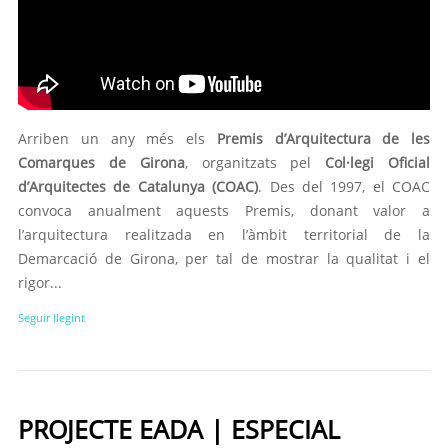
Arriben un any més els
Premis d’Arquitectura de les
Comarques de Girona
, organitzats pel
Col·legi Oficial
d’Arquitectes de Catalunya (COAC)
. Des del 1997, el COAC
convoca anualment aquests Premis, donant valor a
l’arquitectura realitzada en l’àmbit territorial de la
Demarcació de Girona, per tal de mostrar la qualitat i el
rigor...
Seguir llegint
PROJECTE EADA | ESPECIAL