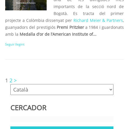
importants de la secció nord de
Bogotà. Es tracta del primer
projecte a Colòmbia dissenyat per
Richard Meier & Partners
,
guanyadors del prestigiós
Premi Pritzker
a 1984 i guardonats
amb la
Medalla d’or de l’American Institute of...
Seguir llegint
1
2
>
CERCADOR