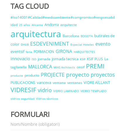
TAG CLOUD
#Iso14001#Calidad#medioambiente#compromiso#responsabil
Andorra
idad
arquitecte
25 años
Alicante
arquitectura
butirales de
Barcelona
BOGOTA
ESDEVENIMENT
evento
color
DHUB
Especial Hoteles
GIRONA
eventsif
FORMACION
feria
HARQUITECTES
innovacio
jornada tecnica
jornada
KSIF PLUS
La
ISO
KSIF
PREMI
MALLORCA
tagliatella
onsif
MIAS Architects
proyecto
PROJECTE
proyectos
producto
producte
vanceva
VIDRE AÏLLANT
PUBLICACIONS
ventana
ventanas
VIDRESIF
vidrio
VIDRIO LAMINADO
VIDRIO TEMPLADO
vidrios seguridad
Vidrios técnicos
FORMULARI
Nom/Nombre (obligatori)